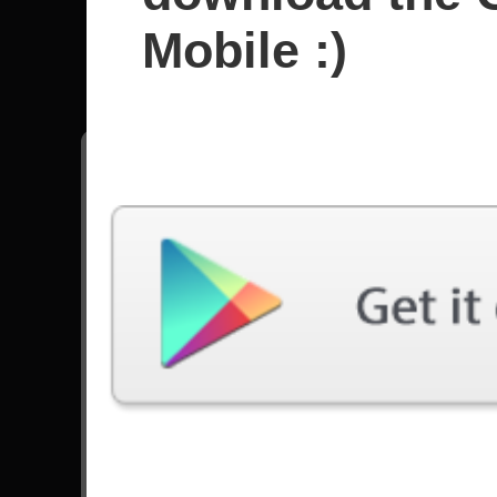
Twisted 
Mobile :)
Semua lagu - Twisted Sister
I Wanna Rock
28916 Dimainkan
We're Not Gonna Take It
19898 Dimainkan
Menuju ke Daftar