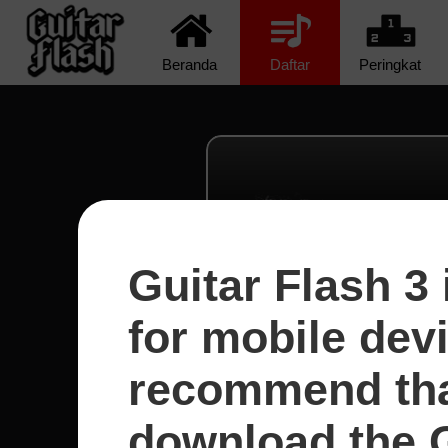
Beranda
Daftar
Peringkat
Guitar Flash 3 
for mobile dev
recommend tha
download the G