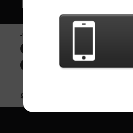
Jaringan Sosial
Bahasa / La
Englis
Facebook
Portu
Españ
Twitter
Indone
© Hak Cipta 2024 - Games X Informática EI
Seluruh konten dari gambar dan lagu dari ba