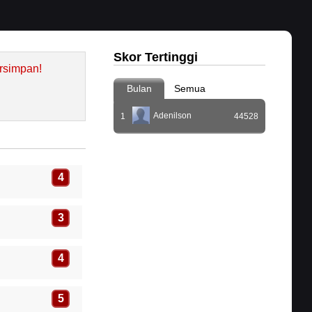
Skor Tertinggi
rsimpan!
Bulan
Semua
Adenilson
1
44528
4
3
4
5