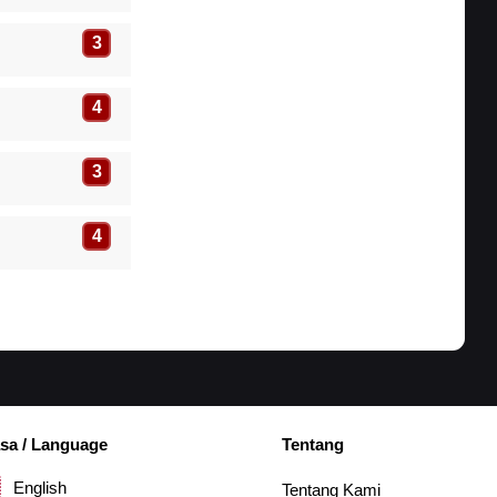
3
4
3
4
sa / Language
Tentang
English
Tentang Kami