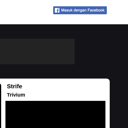
Strife
Trivium
Memuat