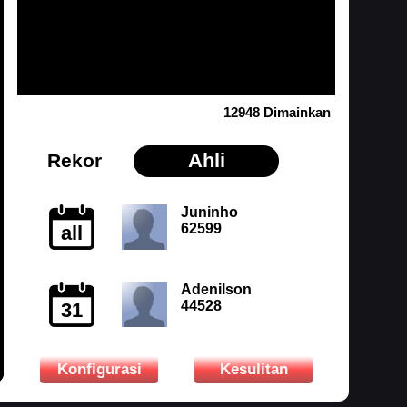
12948 Dimainkan
Ahli
Rekor
Juninho
62599
all
Adenilson
44528
31
Konfigurasi
Kesulitan