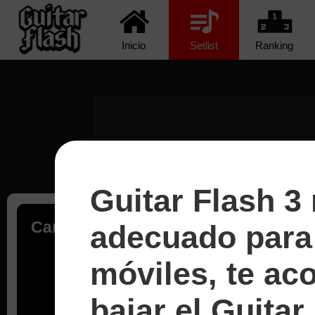
Inicio
Setlist
Ranking
Guitar Flash 3
Cargando...
adecuado para 
móviles, te a
bajar el Guitar