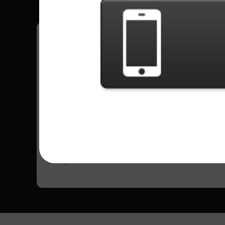
¡Tenga todos sus récords en el juego grabad
Todas las canciones - Thundermother
You Can't Handle Me
5835 Jugadas
Ir para Setlist