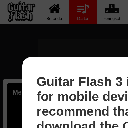
Beranda
Daftar
Peringkat
Guitar Flash 3 
Memuat...
for mobile dev
recommend tha
download the G