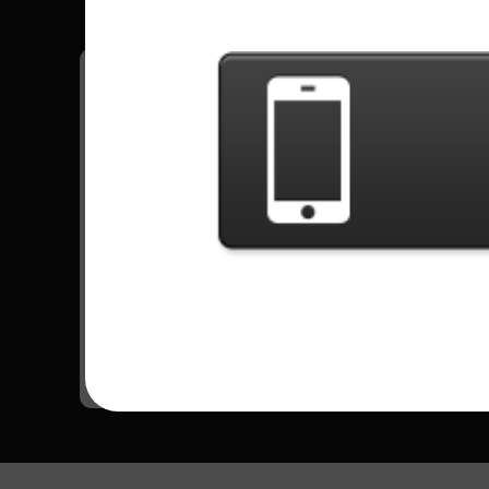
Miliki semua Skor kamu saat game tersimpan
Semua Lagu - Thin Lizzy
Cold Sweat
5996 Dimainkan
Menuju Daftar