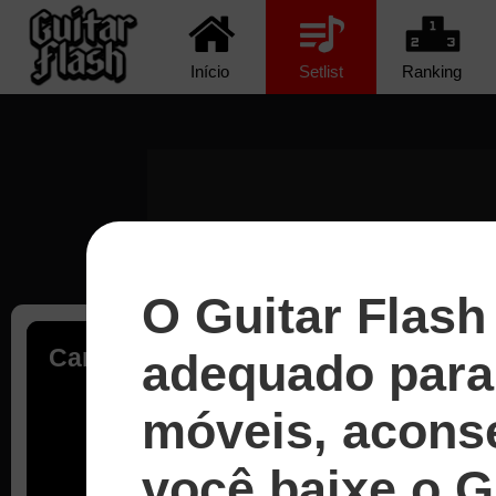
Início
Setlist
Ranking
O Guitar Flash
Carregando...
adequado para 
móveis, acons
você baixe o G