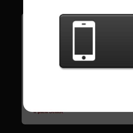
Tenha todos os seus recordes no jogo grava
Todas Músicas - Tenacious D
Master Exploder
19487 Jogadas
The Metal
61618 Jogadas
Ir para Setlist