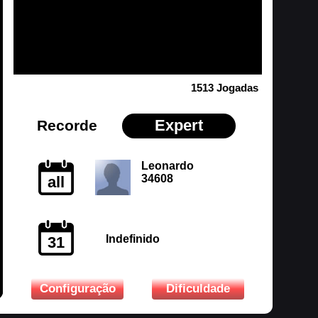
1513 Jogadas
Expert
Recorde
Leonardo
34608
all
Indefinido
31
Configuração
Dificuldade