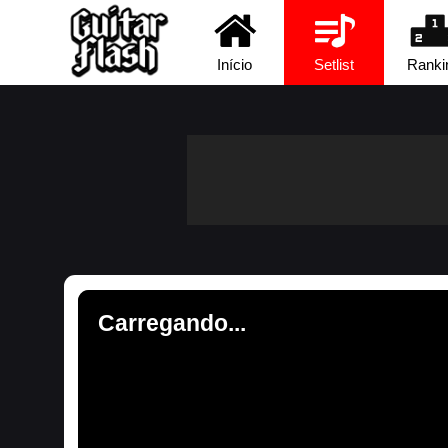
Início
Setlist
Ranki
Carregando...