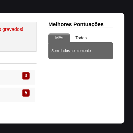
Melhores Pontuações
o gravados!
Mês
Todos
Sem dados no momento
3
5