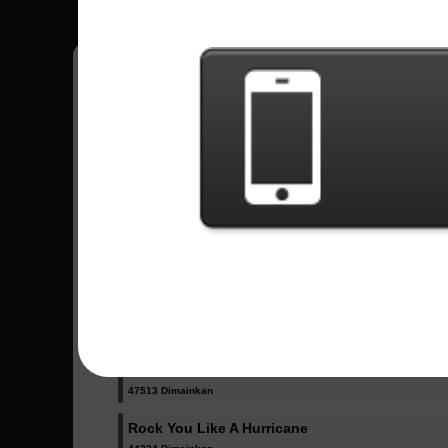
Miliki semua Skor kamu saat game tersimpan
Semua Lagu - Scorpions
Blackout
10124 Dimainkan
Dynamite
2797 Dimainkan
No One Like You
47513 Dimainkan
Rock You Like A Hurricane