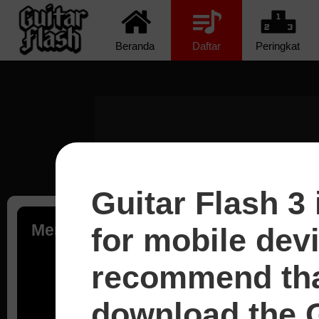
Beranda
Daftar
Peringkat
Guitar Flash 3 
Memuat...
for mobile dev
recommend tha
download the G