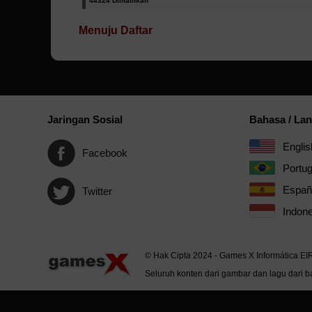
44324 Dimainkan
Menuju Daftar
Jaringan Sosial
Bahasa / La
Englis
Facebook
Portu
Españ
Twitter
Indone
© Hak Cipta 2024 - Games X Informática EI
Seluruh konten dari gambar dan lagu dari ba