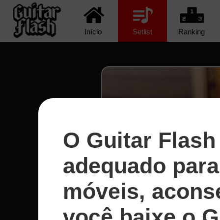
Início
Setlist
Ranking
O Guitar Flash
adequado para 
móveis, acons
você baixe o G