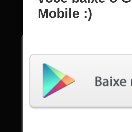
Scars o
Mobile :)
Todas músicas - Scars on Broadway
Lives
12824 Jogadas
They Say
6280 Jogadas
Ir para Set List