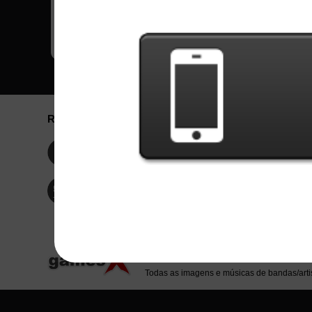
Redes Sociais
Idioma / La
Englis
Facebook
Portu
Españ
Twitter
Indone
© Copyright 2024 - Games X Informática EI
Todas as imagens e músicas de bandas/artis