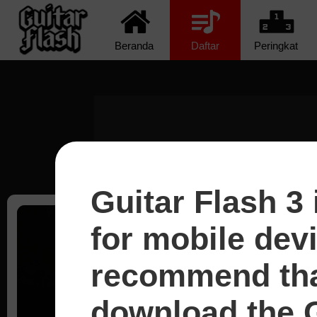
Beranda
Daftar
Peringkat
Guitar Flash 3 
for mobile dev
recommend tha
Pilih ke
download the G