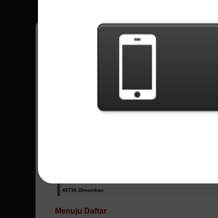
Miliki semua Skor kamu saat game tersimpan
Semua Lagu - Queen
Bohemian Rhapsody
336905 Dimainkan
I Want It All
88567 Dimainkan
I Want To Break Free
45736 Dimainkan
Menuju Daftar