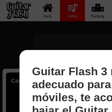
Inicio
Setlist
Ranking
Guitar Flash 3
Cargando...
adecuado para 
móviles, te a
bajar el Guitar