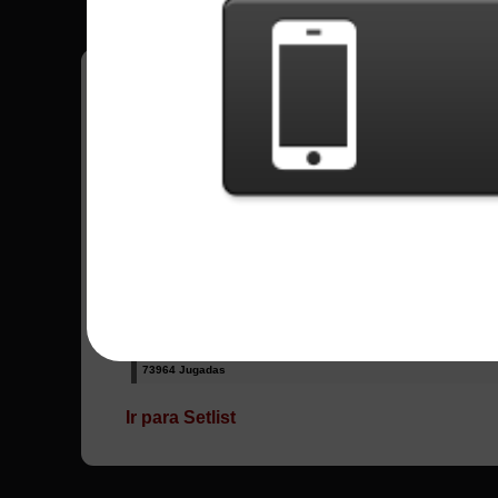
¡Tenga todos sus récords en el juego grabad
Todas las canciones - Pink Floyd
Comfortably Numb
6841 Jugadas
Wish You Were Here
73964 Jugadas
Ir para Setlist