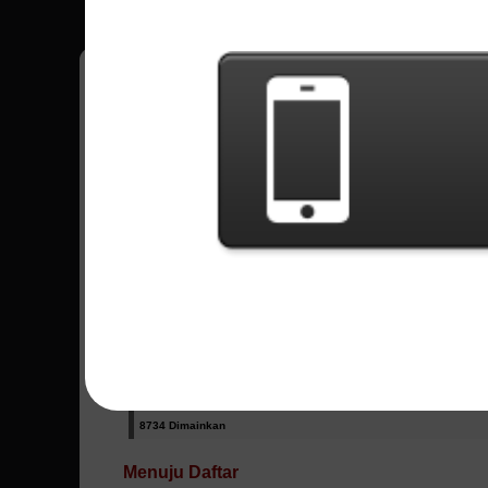
Miliki semua Skor kamu saat game tersimpan
Semua Lagu - Pearl Jam
Alive
33941 Dimainkan
Even Flow
53883 Dimainkan
Yellow Ledbetter
8734 Dimainkan
Menuju Daftar