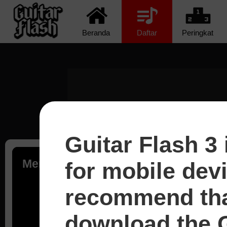
Beranda
Daftar
Peringkat
Guitar Flash 3 
Memuat...
for mobile dev
recommend tha
download the G