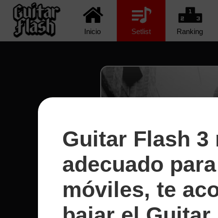
Inicio
Setlist
Ranking
Guitar Flash 3
adecuado para 
móviles, te a
bajar el Guitar