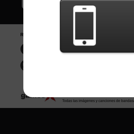
Redes Sociales
Idioma / La
Englis
Facebook
Portu
Españ
Twitter
Indone
© Copyright 2024 - Games X Informática EI
Todas las imágenes y canciones de bandas/ar