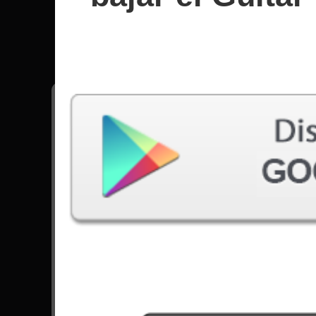
Nirvana
Todas las canciones - Nirvana
Come As You Are
121512 Jugadas
Smells Like Teen Spirit
172147 Jugadas
The Man Who Sold The World
90607 Jugadas
Ir para Set List