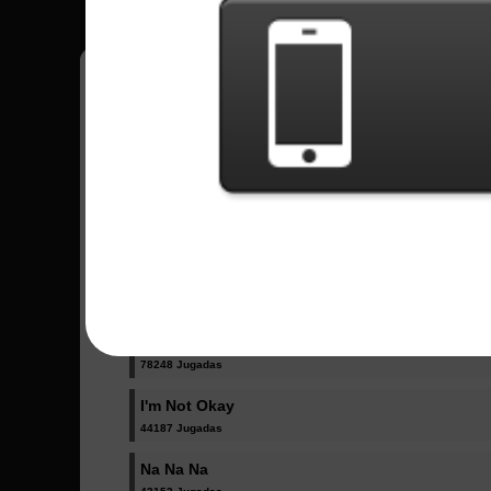
¡Tenga todos sus récords en el juego grabad
Todas las canciones - My Chemical R
Famous Last Words
15040 Jugadas
Helena
78248 Jugadas
I'm Not Okay
44187 Jugadas
Na Na Na