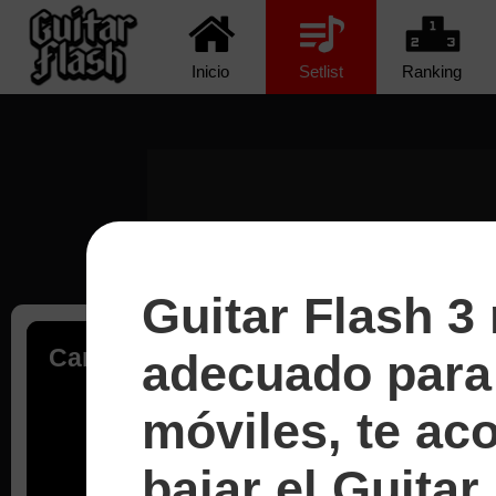
Inicio
Setlist
Ranking
Guitar Flash 3
Cargando...
adecuado para 
móviles, te a
bajar el Guitar