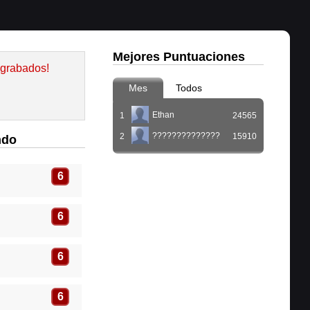
Mejores Puntuaciones
 grabados!
Mes
Todos
Ethan
1
24565
??????????????
2
15910
ndo
6
6
6
6