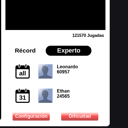
121570 Jugadas
Experto
Récord
Leonardo
60957
all
Ethan
24565
31
Configuración
Dificultad