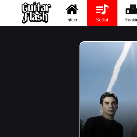
Início
Setlist
Ranki