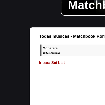
Match
Todas músicas - Matchbook Ro
Monsters
10304 Jogadas
Ir para Set List