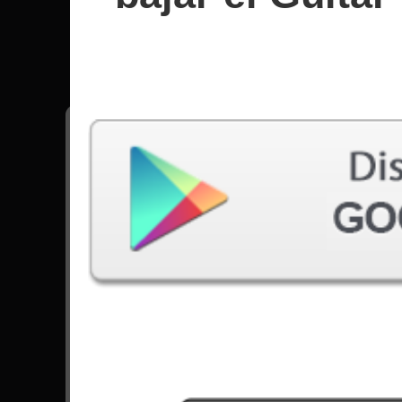
Lamb Of
Todas las canciones - Lamb Of God
Checkmate
5632 Jugadas
Laid To Rest
30687 Jugadas
Redneck
26743 Jugadas
Ir para Set List