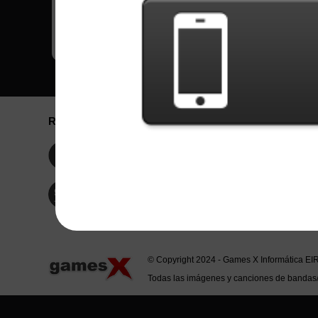
Redes Sociales
Idioma / La
Englis
Facebook
Portu
Españ
Twitter
Indone
© Copyright 2024 - Games X Informática EI
Todas las imágenes y canciones de bandas/ar