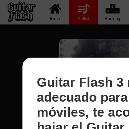
Inicio
Setlist
Ranking
Guitar Flash 3
adecuado para 
móviles, te a
bajar el Guitar