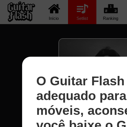
Início
Setlist
Ranking
O Guitar Flash
adequado para 
móveis, acons
você baixe o G