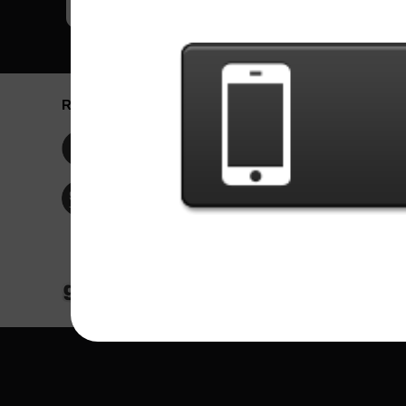
Redes Sociais
Idioma / La
Englis
Facebook
Portu
Españ
Twitter
Indone
© Copyright 2024 - Games X Informática EI
Todas as imagens e músicas de bandas/artis