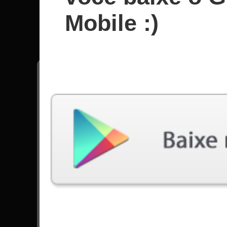
Danzig
Mobile :)
Todas músicas - Danzig
Mother
23624 Jogadas
Ir para Set List