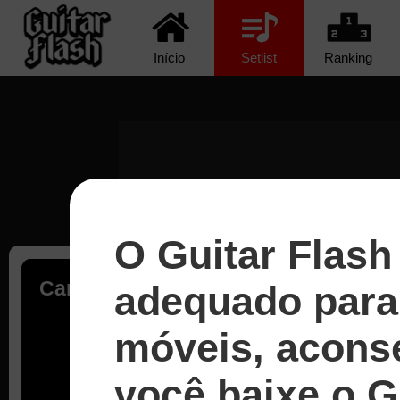
Início
Setlist
Ranking
O Guitar Flash
Carregando...
adequado para 
móveis, acons
você baixe o G