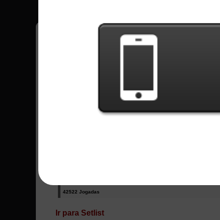
Tenha todos os seus recordes no jogo grava
Todas Músicas - Bumblefoot
Guitars Suck
49562 Jogadas
Piranha
3656 Jogadas
Real
42522 Jogadas
Ir para Setlist