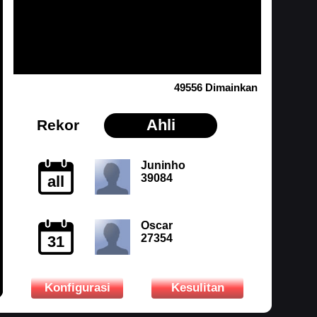
49556 Dimainkan
Ahli
Rekor
Juninho
39084
all
Oscar
27354
31
Konfigurasi
Kesulitan