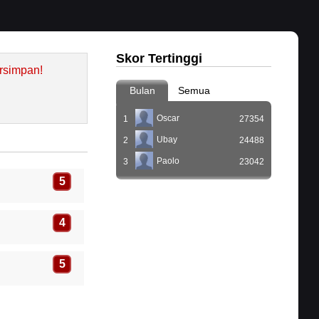
Skor Tertinggi
rsimpan!
Bulan
Semua
Oscar
1
27354
Ubay
2
24488
Paolo
3
23042
5
4
5