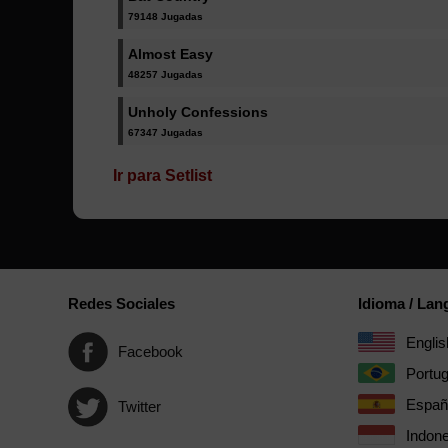
79148 Jugadas
Almost Easy
48257 Jugadas
Unholy Confessions
67347 Jugadas
Ir para Setlist
Redes Sociales
Idioma / La
Englis
Facebook
Portu
Españ
Twitter
Indone