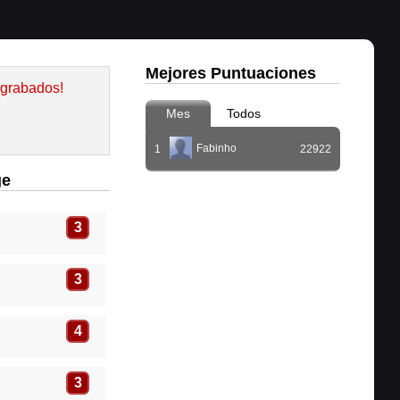
Mejores Puntuaciones
 grabados!
Mes
Todos
Fabinho
1
22922
ge
3
3
4
3