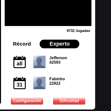
9732 Jugadas
Experto
Récord
Jefferson
42593
all
Fabinho
22922
31
Configuración
Dificultad