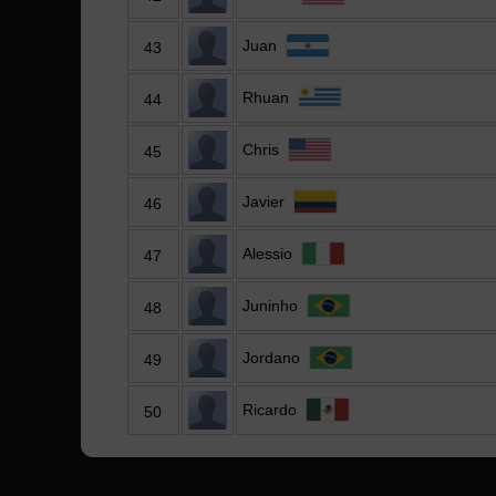
Juan
43
Rhuan
44
Chris
45
Javier
46
Alessio
47
Juninho
48
Jordano
49
Ricardo
50