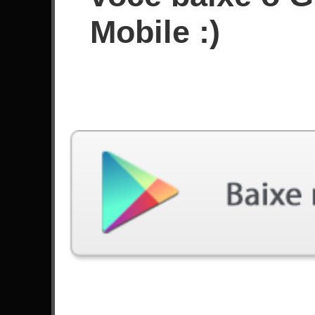
Mobile :)
1
2
#
Nome
William
1
Douglas
2
Luis
3