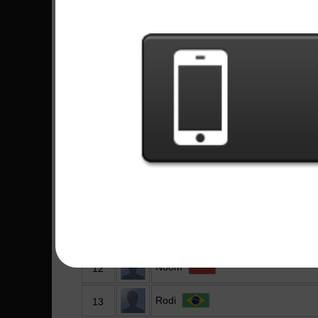
Carl
4
Henrique
5
Martial
6
Ian Lemos
7
Pedro
8
Corey
9
Jefferson
10
Danno
11
Noom
12
Rodi
13