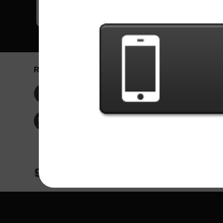
Redes Sociais
Idioma / La
Englis
Facebook
Portu
Españ
Twitter
Indone
© Copyright 2024 - Games X Informática EI
Todas as imagens e músicas de bandas/artis