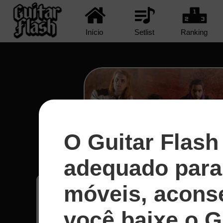
Início
Setlist
Ranking
O Guitar Flash
Too Blind to See - Devils
adequado para 
móveis, acons
Kieff
8
você baixe o G
Chile