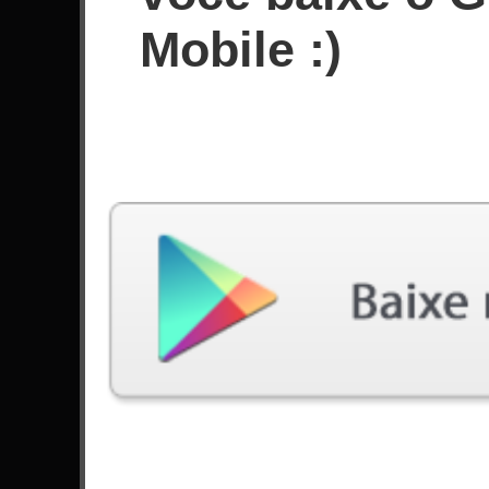
Desde Junho de 2019
Mobile :)
Conquistas
Últimas jogadas
Música
Dificuldade
A Work Of Art
Difícil
por Ice Nine Kills
Destiny
Difícil
por Galneryus
Hos Down
Difícil
por Jason Richardson
Hos Down
Médio
por Jason Richardson