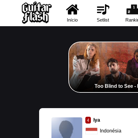
Início
Setlist
Ranki
Too Blind to See -
Iya
4
Indonésia