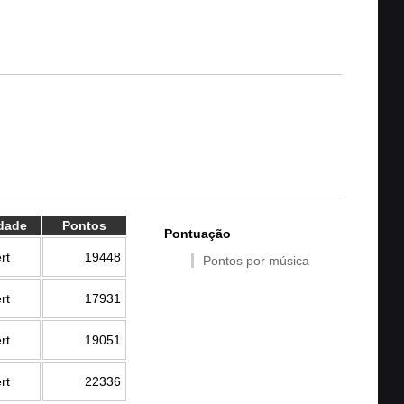
ldade
Pontos
Pontuação
rt
19448
Pontos por música
rt
17931
rt
19051
rt
22336