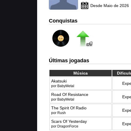
Desde Maio de 2026
Conquistas
Últimas jogadas
Música
Dificu
Akatsuki
Expe
por BabyMetal
Road Of Resistance
Expe
por BabyMetal
The Spirit Of Radio
Expe
por Rush
Scars Of Yesterday
Expe
por DragonForce