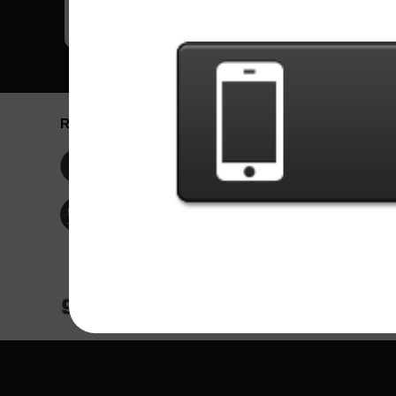
Redes Sociais
Idioma / La
Englis
Facebook
Portu
Españ
Twitter
Indone
© Copyright 2024 - Games X Informática EI
Todas as imagens e músicas de bandas/artis