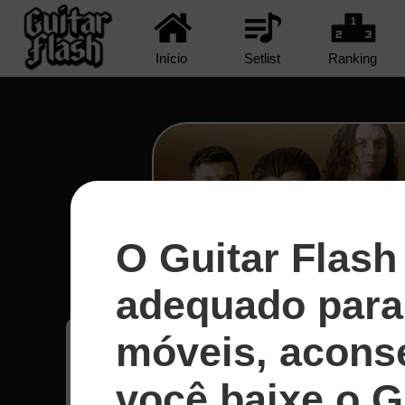
Início
Setlist
Ranking
O Guitar Flash
R U Mine? - Arctic Mo
adequado para 
móveis, acons
Guntoro
5
você baixe o G
Estados Unidos