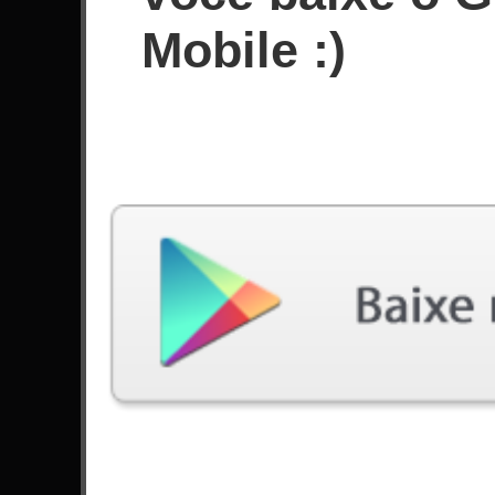
Desde Abril de 2025
Mobile :)
Conquistas
Últimas jogadas
Música
Dificuldade
Speed Metal Messiah
Expert
por Joe Stump
Black Diamond
Expert
por Stratovarius
Pegasus Fantasy
Expert
por Edu Falaschi
Not The American Average
Expert
por Asking Alexandria