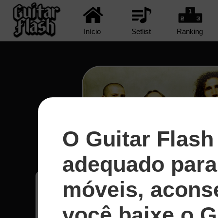
Início
Setlist
Ranking
O Guitar Flash
Protect The Land - System
adequado para 
móveis, acons
Asep
96
Uruguai
você baixe o G