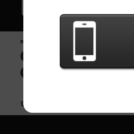
Redes Sociais
Idioma / La
Englis
Facebook
Portu
Españ
Twitter
Indone
© Copyright 2024 - Games X Informática EI
Todas as imagens e músicas de bandas/artis