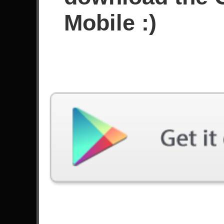
Sejak Juni 2023
Mobile :)
Prestasi
Terakhir Dimainkan
Lagu
Kesulitan
Hangar 18
Ahli
by Megadeth
All Nightmare Long
Ahli
by Metallica
Destroyer
Ahli
by Hellish War
Decode
Ahli
by Paramore