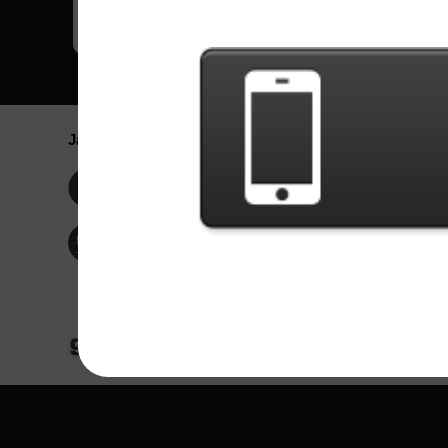
Jaringan Sosial
Bahasa / La
Englis
Facebook
Portu
Españ
Twitter
Indone
© Hak Cipta 2024 - Games X Informática EI
Seluruh konten dari gambar dan lagu dari ba