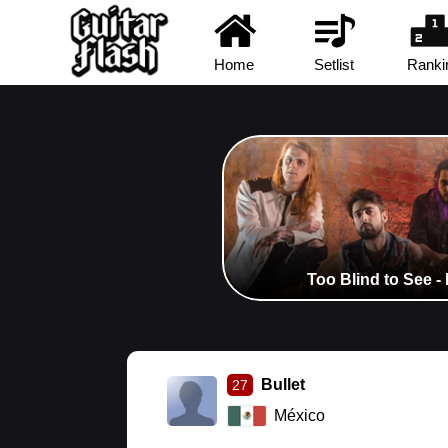
Home
Setlist
Ranki
Too Blind to See -
Bullet
27
México