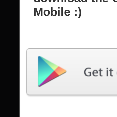
Skor
Mobile :)
Filter yang digunakan:
Kesulitan: Mudah
Lagu
#
Isolation - Alter Bridge
Smells Like Teen Spirit - Nirvana
Pretty Fly (For A White Guy) - The Offspring
The Night - Disturbed