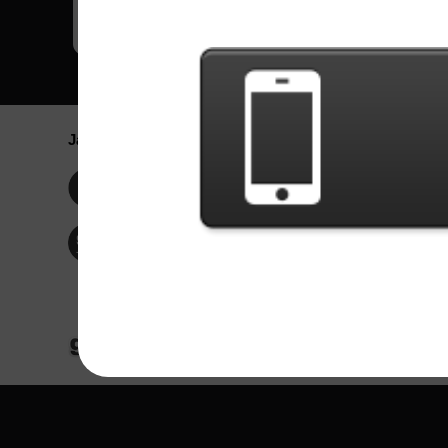
Jaringan Sosial
Bahasa / La
Englis
Facebook
Portu
Españ
Twitter
Indone
© Hak Cipta 2024 - Games X Informática EI
Seluruh konten dari gambar dan lagu dari ba