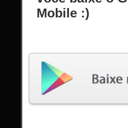
Desde Maio de 2021
Mobile :)
Conquistas
Últimas jogadas
Música
Dificuldade
Bury Me With My Screams
Expert
por Trivium
New Legend
Expert
por Galneryus
Sea Of Lies
Expert
por Symphony X
Molto Arpeggiosa
Expert
por Yngwie Malmsteen