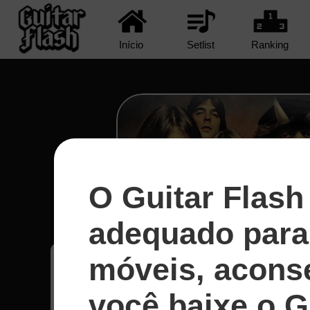
Início
Setlist
Ranking
O Guitar Flash
Shot In The Dark - A
adequado para 
móveis, acons
Youssef
37
você baixe o G