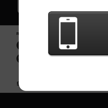
Redes Sociais
Idioma / La
Englis
Facebook
Portu
Españ
Twitter
Indone
© Copyright 2024 - Games X Informática EI
Todas as imagens e músicas de bandas/artis