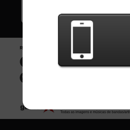
Back In Black - AC/DC
Breakthrough - MindFlow
Redes Sociais
Idioma / La
Englis
Facebook
Portu
Españ
Twitter
Indone
© Copyright 2024 - Games X Informática EI
Todas as imagens e músicas de bandas/artis