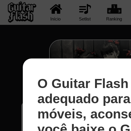
Início
Setlist
Ranking
O Guitar Flash
Road Of Resistance - Ba
adequado para 
móveis, acons
Carlos
73
Japão
você baixe o G