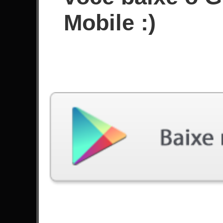
Pontuação
Mobile :)
Filtro utilizado:
Dificuldade: Fácil
Música
#
Walk - Pantera
Like A Stone - Audioslave
Enter Sandman - Metallica
Master Of Puppets - Metallica
Operation Ground And Pound - DragonForce
Toxicity - System Of A Down
Dream On - Aerosmith
Highway To Hell - AC/DC
Waking The Demon - Bullet For My Valentine
2
Smells Like Teen Spirit - Nirvana