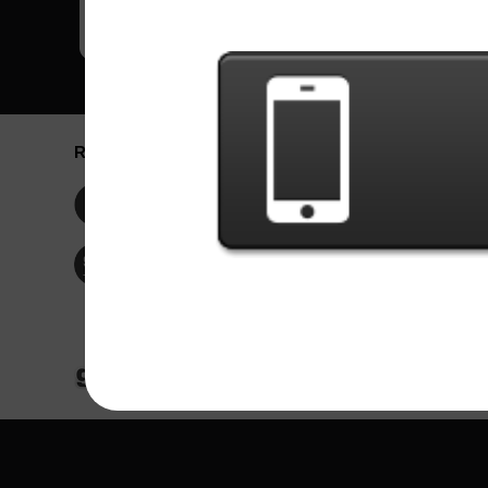
Redes Sociais
Idioma / La
Englis
Facebook
Portu
Españ
Twitter
Indone
© Copyright 2024 - Games X Informática EI
Todas as imagens e músicas de bandas/artis