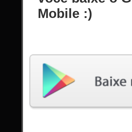
Desde Fevereiro de 2021
Mobile :)
Conquistas
Últimas jogadas
Música
Dificuldade
Valley Of The Damned
Expert
por DragonForce
Through The Fire And Flames
Expert
por DragonForce
Heroes Of Our Time
Expert
por DragonForce
Cowboys From Hell
Expert
por Pantera