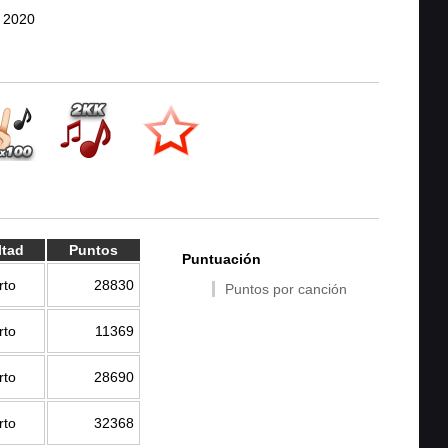
 2020
ltad
Puntos
Puntuación
rto
28830
Puntos por canción
rto
11369
rto
28690
rto
32368