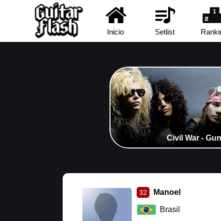
Inicio
Setlist
Ranki
Civil War - Gu
Manoel
32
Brasil