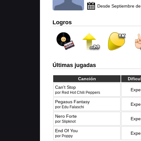
Desde Septiembre de
Logros
Últimas jugadas
Canción
Dificu
Can't Stop
Expe
por Red Hot Chili Peppers
Pegasus Fantasy
Expe
por Edu Falaschi
Nero Forte
Expe
por Slipknot
End Of You
Expe
por Poppy