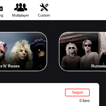
ng
Multiplayer
Custom
ns N' Roses
Runaway
Seguir
0 fans