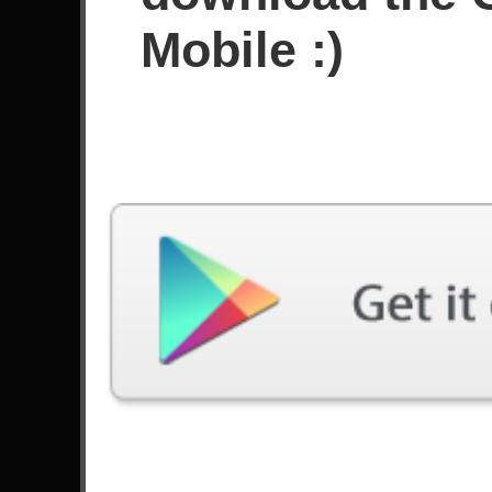
Sejak Maret 2020
Mobile :)
Prestasi
Terakhir Dimainkan
Lagu
Kesulitan
Hunger Strike
Sulit
by Temple of the Dog
Numb
Sedang
by Sleep Theory
Rock And Roll Again
Ahli
by Blackberry Smoke
Follow Me
Ahli
by Allos