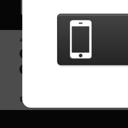
Jaringan Sosial
Bahasa / La
Englis
Facebook
Portu
Españ
Twitter
Indone
© Hak Cipta 2024 - Games X Informática EI
Seluruh konten dari gambar dan lagu dari ba