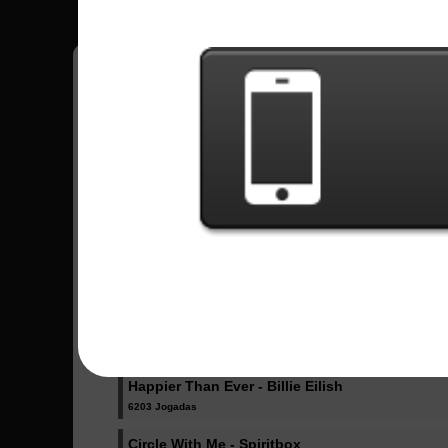
Pedro
18
Brasil
Músicas Enviadas - Pedro
Dicke Titten - Rammstein
1024 Jogadas
Dancing Like Flames - Lorna Shore
1071 Jogadas
One More Light (Acoustic) - Linkin Park
1943 Jogadas
Happier Than Ever - Billie Eilish
6203 Jogadas
Circle With Me - Spiritbox