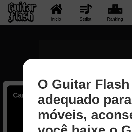
Início
Setlist
Ranking
O Guitar Flash
Carregando...
adequado para 
móveis, acons
você baixe o G