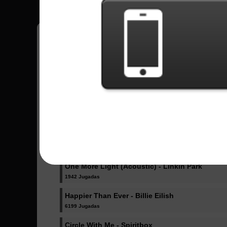
Pedro
18
Brasil
Canciones Enviadas - Pedro
Dicke Titten - Rammstein
1023 Jugadas
Dancing Like Flames - Lorna Shore
1071 Jugadas
One More Light (Acoustic) - Linkin Park
1942 Jugadas
Happier Than Ever - Billie Eilish
6199 Jugadas
Circle With Me - Spiritbox