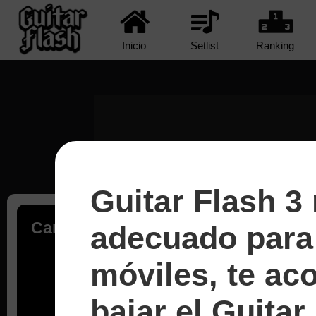
Inicio
Setlist
Ranking
Guitar Flash 3
Cargando...
adecuado para 
móviles, te a
bajar el Guitar