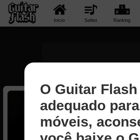
Início
Setlist
Ranking
O Guitar Flash
adequado para 
móveis, acons
Escolha a d
você baixe o G