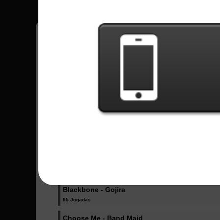
Fellipe
12
Brasil
Músicas Enviadas - Fellipe
Evolve - East of Eden
3 Jogadas
Not Lose - Hagane
89 Jogadas
Mera Mera Senorita - Broken by the Scream
38 Jogadas
Blackbone - Gojira
95 Jogadas
Choose Me - Band Maid