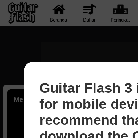
Beranda
Daftar
Peringkat
Guitar Flash 3 
Memuat...
for mobile dev
recommend tha
download the G