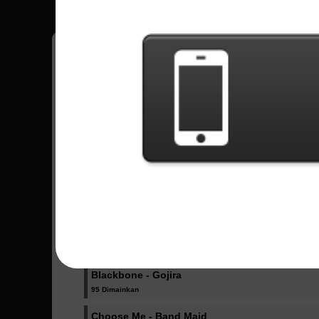
Fellipe
12
Brasil
Lagu Terkirim - Fellipe
Evolve - East of Eden
3 Dimainkan
Not Lose - Hagane
89 Dimainkan
Mera Mera Senorita - Broken by the Scream
38 Dimainkan
Blackbone - Gojira
95 Dimainkan
Choose Me - Band Maid