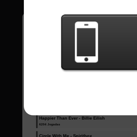
Pedro
18
Brasil
Músicas Enviadas - Pedro
Dicke Titten - Rammstein
1024 Jogadas
Dancing Like Flames - Lorna Shore
1072 Jogadas
One More Light (Acoustic) - Linkin Park
1943 Jogadas
Happier Than Ever - Billie Eilish
6204 Jogadas
Circle With Me - Spiritbox