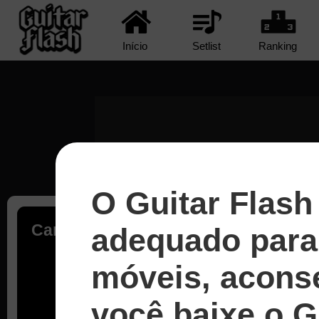
Início
Setlist
Ranking
O Guitar Flash
Carregando...
adequado para 
móveis, acons
você baixe o G