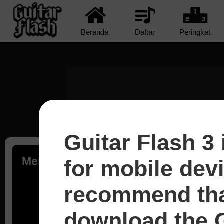
Beranda
Daftar
Peringkat
Guitar Flash 3 
Memuat...
for mobile dev
recommend tha
download the G