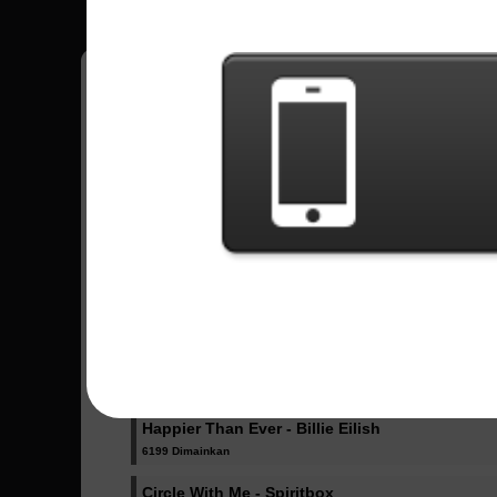
Pedro
18
Brasil
Lagu Terkirim - Pedro
Dicke Titten - Rammstein
1023 Dimainkan
Dancing Like Flames - Lorna Shore
1071 Dimainkan
One More Light (Acoustic) - Linkin Park
1942 Dimainkan
Happier Than Ever - Billie Eilish
6199 Dimainkan
Circle With Me - Spiritbox