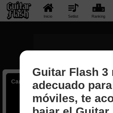
Inicio
Setlist
Ranking
Guitar Flash 3
Cargando...
adecuado para 
móviles, te a
bajar el Guitar