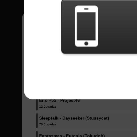
João
57
Brasil
Canciones Enviadas - João
The Offering - Sleep Token
82 Jugadas
A Broken Man - Dream Theater
44 Jugadas
Erro +55 - Project46
12 Jugadas
Sleeptalk - Dayseeker (Stussycat)
79 Jugadas
Fantasmas - Eutenia (Tokudoh)