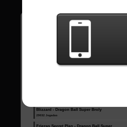
Músicas Enviadas -
Ultimate Battle - Dragon Ball Super
76296 Jogadas
Odd Future - Boku no Hero Academy
27891 Jogadas
Katharsis - Tokyo Ghoul
22208 Jogadas
Blizzard - Dragon Ball Super Broly
29032 Jogadas
Friezas Secret Plan - Dragon Ball Super