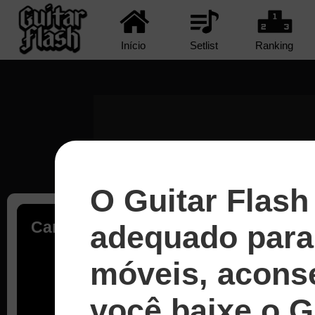
Início
Setlist
Ranking
O Guitar Flash
Carregando...
adequado para 
móveis, acons
você baixe o G