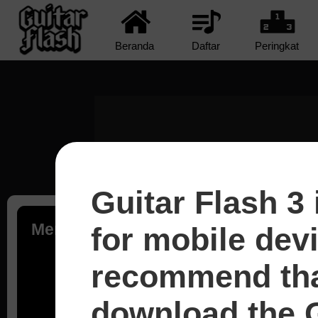
Beranda
Daftar
Peringkat
Guitar Flash 3 
Memuat...
for mobile dev
recommend tha
download the G