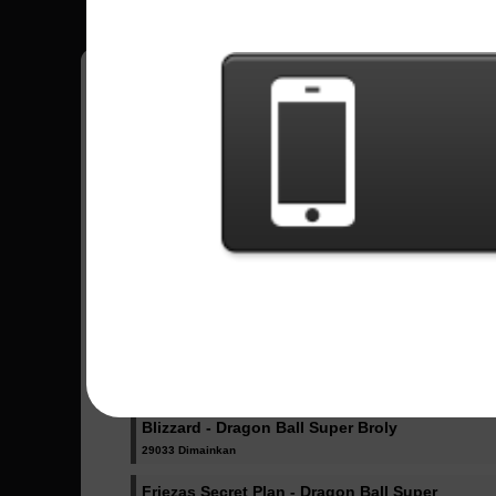
Lagu Terkirim -
Ultimate Battle - Dragon Ball Super
76300 Dimainkan
Odd Future - Boku no Hero Academy
27894 Dimainkan
Katharsis - Tokyo Ghoul
22213 Dimainkan
Blizzard - Dragon Ball Super Broly
29033 Dimainkan
Friezas Secret Plan - Dragon Ball Super