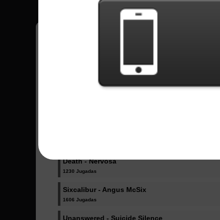
Jorge
11
México
Canciones Enviadas - Jorge
In A Skyforged Dream - Dragonforce
1033 Jugadas
Amore - Babymetal
2359 Jugadas
Death - Nervosa
1230 Jugadas
Sixcalibur - Angus McSix
1606 Jugadas
Unanswered - Suicide Silence