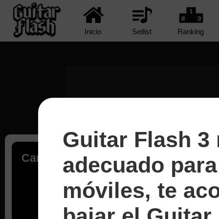
Inicio
Setlist
Ranking
Guitar Flash 3
Cargando...
adecuado para 
móviles, te a
bajar el Guitar