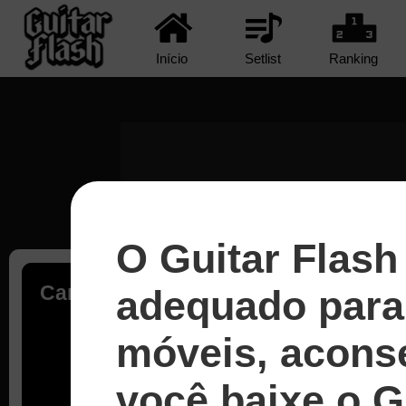
Início
Setlist
Ranking
O Guitar Flash
Carregando...
adequado para 
móveis, acons
você baixe o G