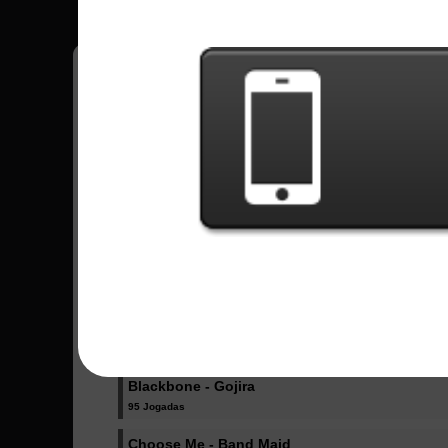
Fellipe
12
Brasil
Músicas Enviadas - Fellipe
Evolve - East of Eden
3 Jogadas
Not Lose - Hagane
89 Jogadas
Mera Mera Senorita - Broken by the Scream
38 Jogadas
Blackbone - Gojira
95 Jogadas
Choose Me - Band Maid