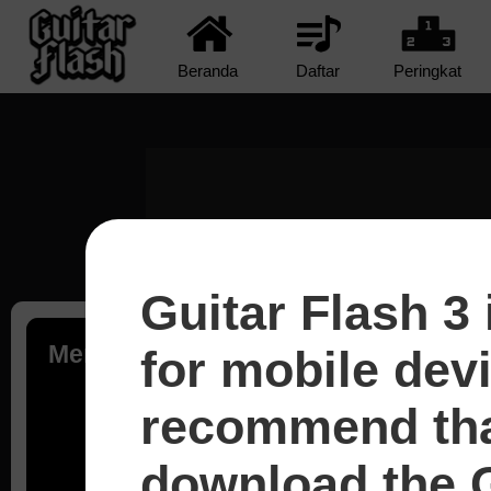
Beranda
Daftar
Peringkat
Guitar Flash 3 
Memuat...
for mobile dev
recommend tha
download the G