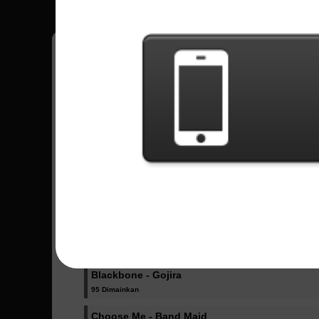
Fellipe
12
Brasil
Lagu Terkirim - Fellipe
Evolve - East of Eden
3 Dimainkan
Not Lose - Hagane
89 Dimainkan
Mera Mera Senorita - Broken by the Scream
38 Dimainkan
Blackbone - Gojira
95 Dimainkan
Choose Me - Band Maid