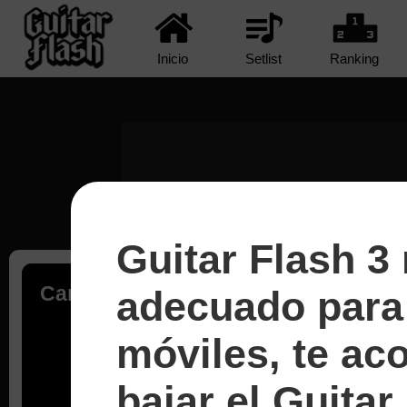
Inicio
Setlist
Ranking
Guitar Flash 3
Cargando...
adecuado para 
móviles, te a
bajar el Guitar