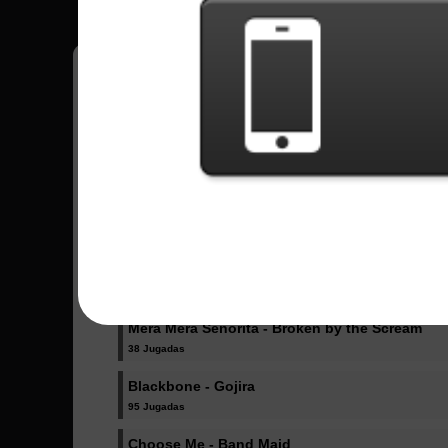
Fellipe
12
Brasil
Canciones Enviadas - Fellipe
Evolve - East of Eden
3 Jugadas
Not Lose - Hagane
89 Jugadas
Mera Mera Senorita - Broken by the Scream
38 Jugadas
Blackbone - Gojira
95 Jugadas
Choose Me - Band Maid