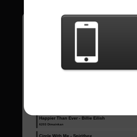
Pedro
18
Brasil
Lagu Terkirim - Pedro
Dicke Titten - Rammstein
1024 Dimainkan
Dancing Like Flames - Lorna Shore
1071 Dimainkan
One More Light (Acoustic) - Linkin Park
1943 Dimainkan
Happier Than Ever - Billie Eilish
6203 Dimainkan
Circle With Me - Spiritbox