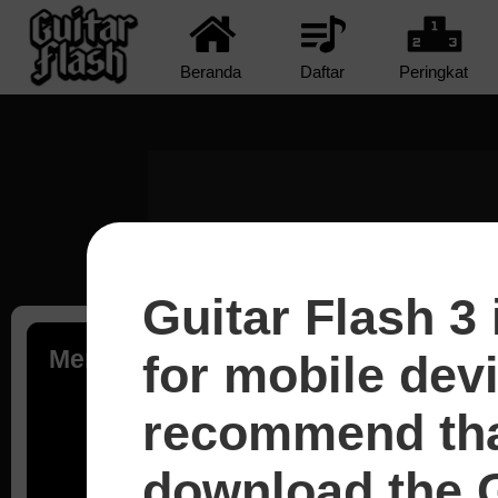
Beranda
Daftar
Peringkat
Guitar Flash 3 
Memuat...
for mobile dev
recommend tha
download the G