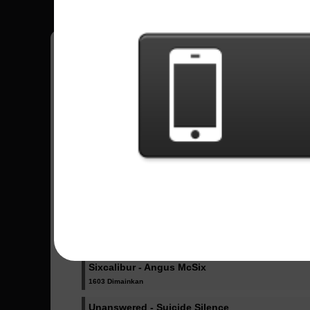
Jorge
11
México
Lagu Terkirim - Jorge
In A Skyforged Dream - Dragonforce
1030 Dimainkan
Amore - Babymetal
2359 Dimainkan
Death - Nervosa
1228 Dimainkan
Sixcalibur - Angus McSix
1603 Dimainkan
Unanswered - Suicide Silence