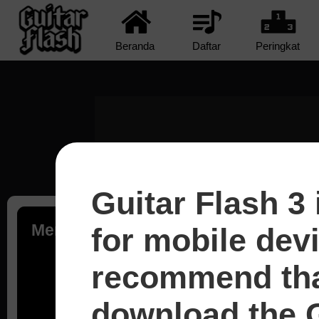
Beranda
Daftar
Peringkat
Guitar Flash 3 
Memuat...
for mobile dev
recommend tha
download the G