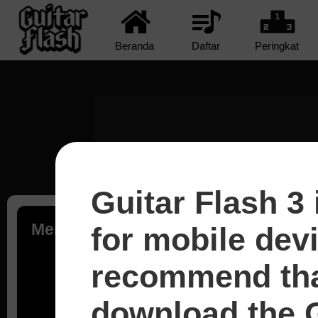
Beranda
Daftar
Peringkat
Guitar Flash 3 
Memuat...
for mobile dev
recommend tha
download the G