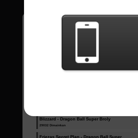
Lagu Terkirim -
Ultimate Battle - Dragon Ball Super
76296 Dimainkan
Odd Future - Boku no Hero Academy
27891 Dimainkan
Katharsis - Tokyo Ghoul
22208 Dimainkan
Blizzard - Dragon Ball Super Broly
29032 Dimainkan
Friezas Secret Plan - Dragon Ball Super